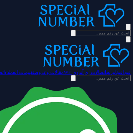
فودافون
اورنج
اتصالات إي آند
وي WE
مقالات وعروض
تقييمات العملاء
اتص