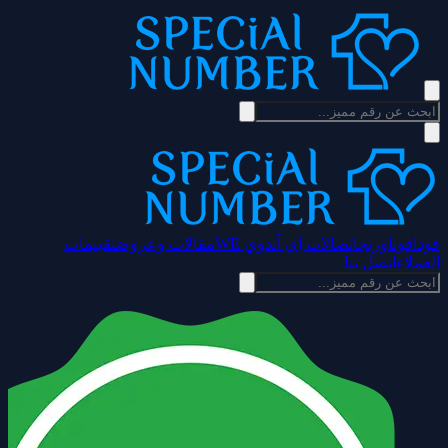
فودافون
اورنج
اتصالات إي آند
وي WE
مقالات وعروض
تقييمات
العملاء
اتصل بنا