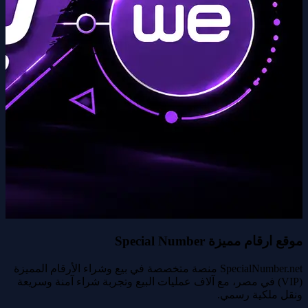
موقع ارقام مميزة Special Number
SpecialNumber.net منصة متخصصة في بيع وشراء الأرقام المميزة
(VIP) في مصر، مع آلاف عمليات البيع وتجربة شراء آمنة وسريعة
ونقل ملكية رسمي.