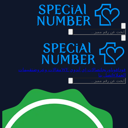
فودافون
اورنج
اتصالات إي آند
وي WE
مقالات وعروض
تقييمات
العملاء
اتصل بنا