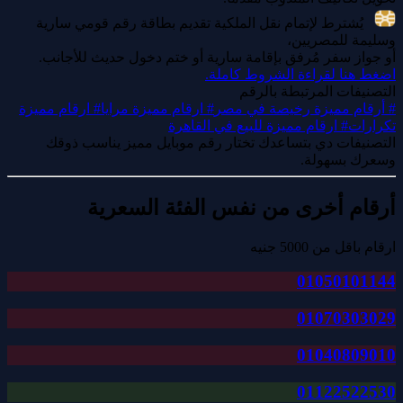
يُشترط لإتمام نقل الملكية تقديم بطاقة رقم قومي سارية
وسليمة للمصريين،
أو جواز سفر مُرفق بإقامة سارية أو ختم دخول حديث للأجانب.
اضغط هنا لقراءة الشروط كاملة.
التصنيفات المرتبطة بالرقم
#
أرقام مميزة رخيصة في مصر
#
ارقام مميزة مرايا
#
ارقام مميزة
تكرارات
#
ارقام مميزة للبيع في القاهرة
التصنيفات دي بتساعدك تختار رقم موبايل مميز يناسب ذوقك
وسعرك بسهولة.
أرقام أخرى من نفس الفئة السعرية
ارقام باقل من 5000 جنيه
01050101144
01070303029
01040809010
01122522530