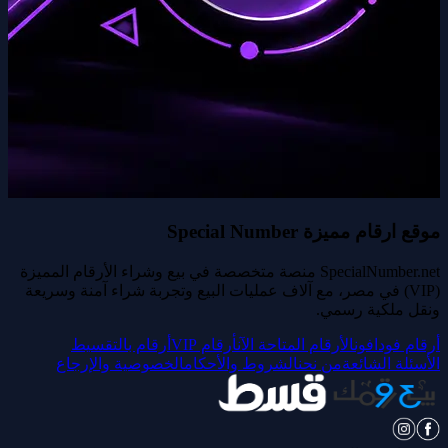
موقع ارقام مميزة Special Number
SpecialNumber.net منصة متخصصة في بيع وشراء الأرقام المميزة
(VIP) في مصر، مع آلاف عمليات البيع وتجربة شراء آمنة وسريعة
ونقل ملكية رسمي.
أرقام فودافون
الأرقام المتاحة الآن
أرقام VIP
أرقام بالتقسيط
الأسئلة الشائعة
من نحن
الشروط والأحكام
الخصوصية والإرجاع