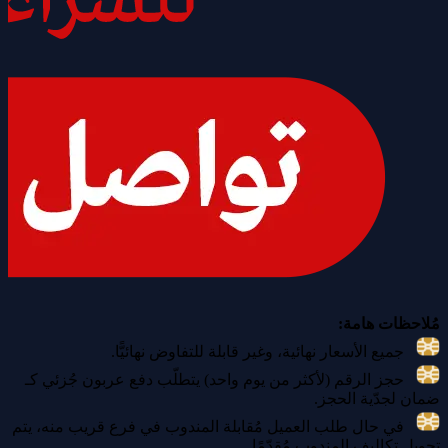
مُلاحظات هامة:
جميع الأسعار نهائية، وغير قابلة للتفاوض نهائيًّا.
حجز الرقم (لأكثر من يوم واحد) يتطلّب دفع عربون جُزئي كـ
ضمان لجدّية الحجز.
في حال طلب العميل مُقابلة المندوب في فرع قريب منه، يتم
تحويل تكاليف المندوب مُقدّمًا.