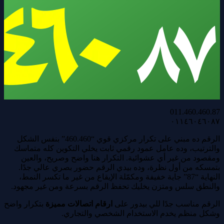
011.460.460.87
٠١١٤٦٠٤٦٠٨٧
الرقم ده مبني على تكرار مركزي قوي “460.460” بنفس الشكل
والترتيب، وده عامل عمود رقمي ثابت يخلي التكوين كله متماسك
ومقصود من غير أي عشوائية. التكرار هنا واضح وصريح، والعين
بتمسكه من أول نظرة، وده بيدي الرقم حضور بصري عالي جدًا.
النهاية “87” جاية خفيفة ومكمّلة الإيقاع من غير ما تكسر النمط،
والنطق سلس ومتزن يخليك تحفظ الرقم بسرعة ومن غير مجهود.
الرقم مناسب جدًا للي بيدور على
ارقام اتصالات مميزة
بتكرار واضح
وشكل منظم يخدم الاستخدام الشخصي والتجاري.