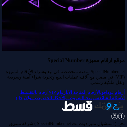
موقع ارقام مميزة Special Number
SpecialNumber.net منصة متخصصة في بيع وشراء الأرقام المميزة
(VIP) في مصر، مع آلاف عمليات البيع وتجربة شراء آمنة وسريعة
ونقل ملكية رسمي.
أرقام فودافون
الأرقام المتاحة الآن
أرقام VIP
أرقام بالتقسيط
الأسئلة الشائعة
من نحن
الشروط والأحكام
الخصوصية والإرجاع
نحن ( اسبشيال نمبر دوت نت SpecialNumber.net ) شركة تسويق