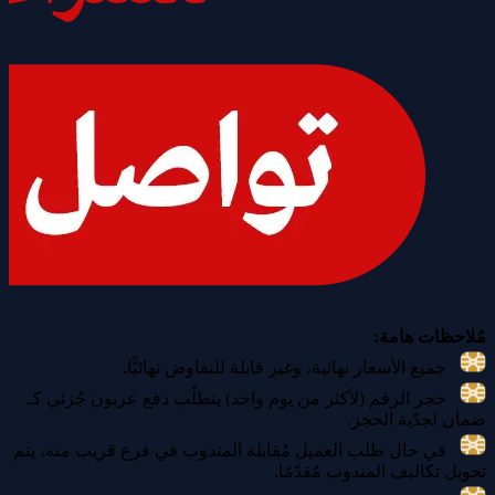
مُلاحظات هامة:
جميع الأسعار نهائية، وغير قابلة للتفاوض نهائيًّا.
حجز الرقم (لأكثر من يوم واحد) يتطلّب دفع عربون جُزئي كـ
ضمان لجدّية الحجز.
في حال طلب العميل مُقابلة المندوب في فرع قريب منه، يتم
تحويل تكاليف المندوب مُقدّمًا.