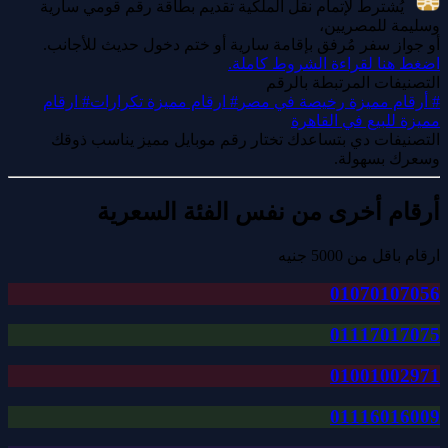
يُشترط لإتمام نقل الملكية تقديم بطاقة رقم قومي سارية
وسليمة للمصريين،
أو جواز سفر مُرفق بإقامة سارية أو ختم دخول حديث للأجانب.
اضغط هنا لقراءة الشروط كاملة.
التصنيفات المرتبطة بالرقم
#
أرقام مميزة رخيصة في مصر
#
ارقام مميزة تكرارات
#
ارقام
مميزة للبيع في القاهرة
التصنيفات دي بتساعدك تختار رقم موبايل مميز يناسب ذوقك
وسعرك بسهولة.
أرقام أخرى من نفس الفئة السعرية
ارقام باقل من 5000 جنيه
01070107056
01117017075
01001002971
01116016009