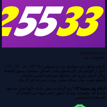
015.00.22.55.33
٠١٥٠٠٢٢٥٥٣٣
الرقم متكوّن من تسلسل متدرج ومنظم جدًا: "00 – 22 – 55 – 33".
التكرار الواضح في كل مقطع بيخلي الشكل متماسك وسهل الحفظ،
وكأن الرقم موزع على مقاطع موسيقية قصيرة واضحة.
النطق نفسه بيبان بشكل سلس ويثبت بسرعة في الدماغ.
ارقام وي مميزة VIP
زي الرقم ده مش عادية، لأنها بتميز صاحبها
وسط أي مجموعة، وبتدي حضور خاص سواء في الشغل أو
الاستخدام الشخصي.