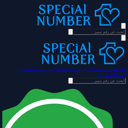
فودافون
اورنج
اتصالات إي آند
وي WE
مقالات وعروض
تقييمات
العملاء
اتصل بنا