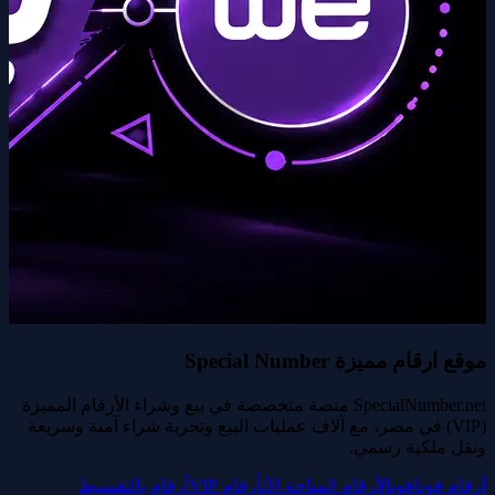
موقع ارقام مميزة Special Number
SpecialNumber.net منصة متخصصة في بيع وشراء الأرقام المميزة
(VIP) في مصر، مع آلاف عمليات البيع وتجربة شراء آمنة وسريعة
ونقل ملكية رسمي.
أرقام فودافون
الأرقام المتاحة الآن
أرقام VIP
أرقام بالتقسيط