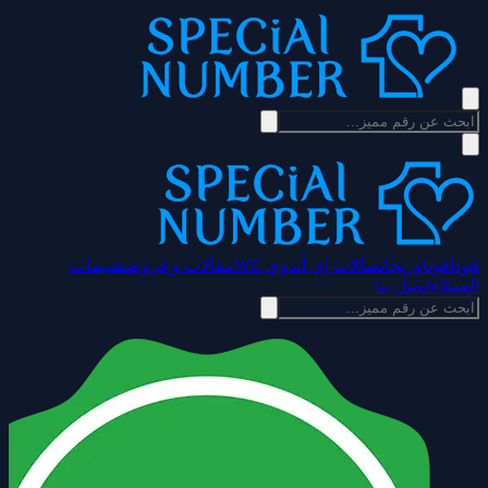
فودافون
اورنج
اتصالات إي آند
وي WE
مقالات وعروض
تقييمات
العملاء
اتصل بنا