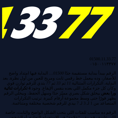
01500.11.33.77
٠١٥٠٠١١٣٣٧٧
الرقم بيبدأ ببداية مستقيمة جدًا
01500
… البداية فيها امتداد واضح
للأصفار، وده بيعمل خط رقمي ثابت ومريح للعين من أول نظرة. بعد
البداية، التكرارات المتتالية
11
ثم
33
ثم
77
بتدي للرقم توازن قوي
وكأن كل جزء مكمل اللي بعده بنفس الإيقاع. وجود
4 تكرارات ثنائية
ورا بعض
بيخلق شكل بصري مميّز جدًا وسهل الحفظ، وبيخلي الرقم
يظهر فورًا حتى وسط مجموعة أرقام كبيرة. ترتيب التكرارات
المتصاعد من 1 لـ 3 لـ 7 بيدي للرقم شخصية مختلفة ومتناغمة.
الرقم ده مناسب للفئات اللي بتحب الشكل الواضح والثابت، خاصة
اللي عايزة رقم يبقى “علامة” في الاستخدام التجاري أو الشخصي…