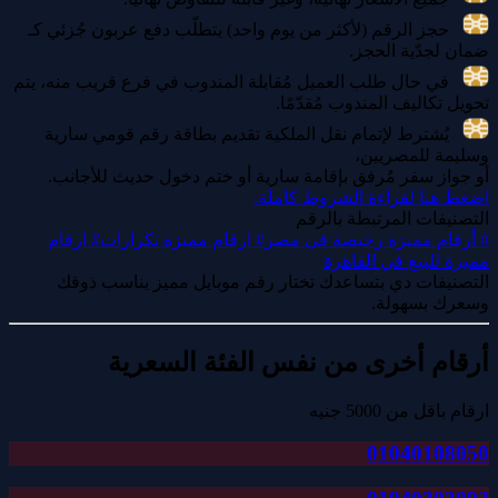
حجز الرقم (لأكثر من يوم واحد) يتطلّب دفع عربون جُزئي كـ
ضمان لجدّية الحجز.
في حال طلب العميل مُقابلة المندوب في فرع قريب منه، يتم
تحويل تكاليف المندوب مُقدّمًا.
يُشترط لإتمام نقل الملكية تقديم بطاقة رقم قومي سارية
وسليمة للمصريين،
أو جواز سفر مُرفق بإقامة سارية أو ختم دخول حديث للأجانب.
اضغط هنا لقراءة الشروط كاملة.
التصنيفات المرتبطة بالرقم
#
أرقام مميزة رخيصة في مصر
#
ارقام مميزة تكرارات
#
ارقام
مميزة للبيع في القاهرة
التصنيفات دي بتساعدك تختار رقم موبايل مميز يناسب ذوقك
وسعرك بسهولة.
أرقام أخرى من نفس الفئة السعرية
ارقام باقل من 5000 جنيه
01040108050