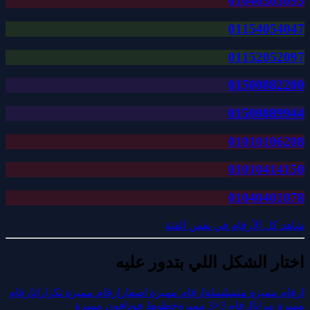
01040303093
01154054047
01152052097
01500882200
01500889944
01010106208
01010414150
01040401078
شاهد كل الأرقام في نفس الفئة
اختار الشكل اللي بتدور عليه
ارقام مميزة متسلسلة
ارقام مميزة اصفار
ارقام مميزة تكرارات
ارقام
مميزة مرايا
ارقام 3×3 مميزة
خطوط فودافون مميزة