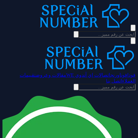
فودافون
اورنج
اتصالات إي آند
وي WE
مقالات وعروض
تقييمات
العملاء
اتصل بنا