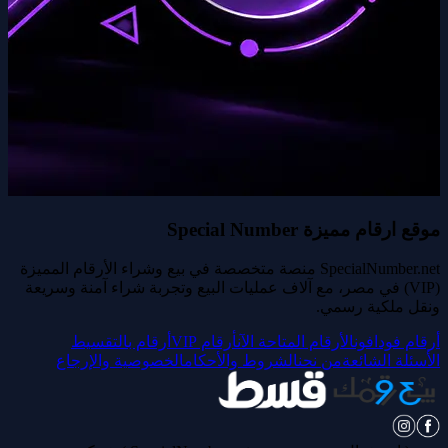
موقع ارقام مميزة Special Number
SpecialNumber.net منصة متخصصة في بيع وشراء الأرقام المميزة
(VIP) في مصر، مع آلاف عمليات البيع وتجربة شراء آمنة وسريعة
ونقل ملكية رسمي.
أرقام فودافون
الأرقام المتاحة الآن
أرقام VIP
أرقام بالتقسيط
الأسئلة الشائعة
من نحن
الشروط والأحكام
الخصوصية والإرجاع