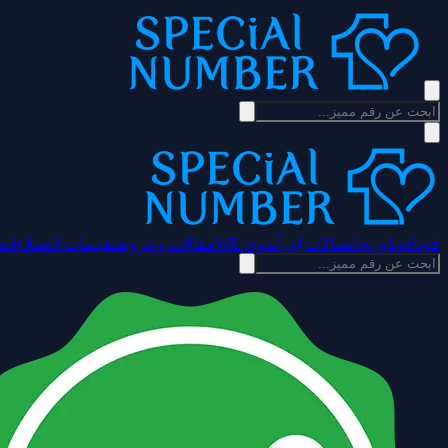
فودافون
اورنج
اتصالات إي آند
وي WE
مقالات وعروض
تقييمات العملاء
اتص