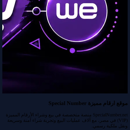
موقع ارقام مميزة Special Number
SpecialNumber.net منصة متخصصة في بيع وشراء الأرقام المميزة
(VIP) في مصر، مع آلاف عمليات البيع وتجربة شراء آمنة وسريعة
ونقل ملكية رسمي.