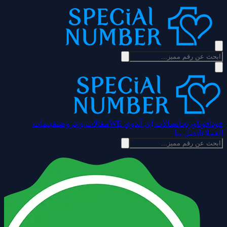
فودافون
اورنج
اتصالات إي آند
وي WE
مقالات وعروض
تقييمات
العملاء
اتصل بنا