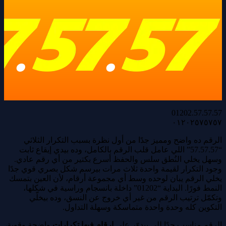
01202.57.57.57
٠١٢٠٢٥٧٥٧٥٧
الرقم ده واضح ومميز جدًا من أول نظرة بسبب التكرار الثلاثي
“57.57.57” اللي عامل قلب الرقم بالكامل، وده بيدي إيقاع ثابت
وسهل يخلي النُطق سلس والحفظ أسرع بكتير من أي رقم عادي.
وجود التكرار لقيمة واحدة ثلاث مرات بيرسم شكل بصري قوي جدًا
يخلي الرقم يبان لوحده وسط أي مجموعة أرقام، لأن العين بتمسك
النمط فورًا. البداية “01202” داخلة بانسجام وراسية في شكلها،
وتكمّل ترتيب الرقم من غير أي خروج عن النسق، وده بيخلّي
التكوين كله وحدة واحدة متماسكة وسهلة التداول.
الرقم مناسب جدًا للي بيدوّر على
ارقام فيها تكرارات
واضحة وقوية،