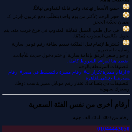
جميع الأسعار نهائية، وغير قابلة للتفاوض نهائيًّا.
حجز الرقم (لأكثر من يوم واحد) يتطلّب دفع عربون جُزئي كـ
ضمان لجدّية الحجز.
في حال طلب العميل مُقابلة المندوب في فرع قريب منه، يتم
تحويل تكاليف المندوب مُقدّمًا.
يُشترط لإتمام نقل الملكية تقديم بطاقة رقم قومي سارية
وسليمة للمصريين،
أو جواز سفر مُرفق بإقامة سارية أو ختم دخول حديث للأجانب.
اضغط هنا لقراءة الشروط كاملة.
التصنيفات المرتبطة بالرقم
#
ارقام مميزة تكرارات
#
ارقام مميزة بالتقسيط في مصر
#
ارقام
مميزة للبيع في القاهرة
التصنيفات دي بتساعدك تختار رقم موبايل مميز يناسب ذوقك
وسعرك بسهولة.
أرقام أخرى من نفس الفئة السعرية
ارقام من 5000 لـ 20 الف جنيه
01044443050